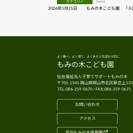
カテゴリー
News
2026年5月25日
もみの木こども園 「入
よく食べ、よく寝て、よくあそぶ生活を大切に
もみの木こども園
社会福祉法人子育てサポートもみの木
〒701-1345
岡山県
岡山市
北区新庄上135
TEL:
086-259-0670
/ FAX:
086-259-0671
お問い合わせ
アクセス
足守もみの木保育園