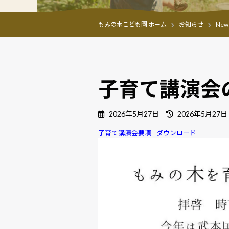
もみの木こども園 ホーム
お知らせ
New
子育て講演会
最
2026年5月27日
2026年5月27日
終
子育て講演会要項
ダウンロード
更
新
日
時
: