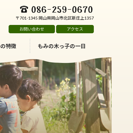
0
8
6
〒701-1345
岡山県
岡山市
北区新庄上1357
-
2
お問い合わせ
アクセス
5
9
木の特徴
もみの木っ子の一日
-
0
6
7
0