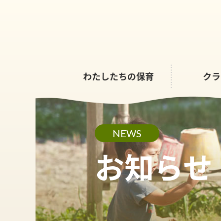
コ
ナ
ン
ビ
テ
ゲ
ン
ー
ツ
シ
へ
ョ
わたしたちの保育
クラ
ス
ン
キ
に
ッ
移
プ
動
NEWS
お知らせ