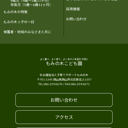
4歳児（4歳～5歳11ヶ月）
年長児（5歳～6歳11ヶ月）
採用情報
もみの木の特徴
お問い合わせ
もみの木っ子の一日
保護者・地域のみなさまと共に
よく食べ、よく寝て、よくあそぶ生活を大切に
もみの木こども園
社会福祉法人子育てサポートもみの木
〒701-1345
岡山県
岡山市
北区新庄上1357
TEL:
086-259-0670
/ FAX:
086-259-0671
お問い合わせ
アクセス