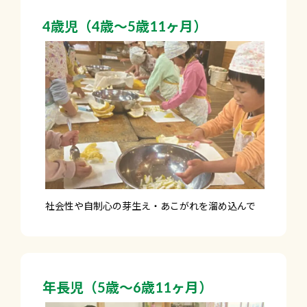
4歳児（4歳～5歳11ヶ月）
社会性や自制心の芽生え・あこがれを溜め込んで
年長児（5歳～6歳11ヶ月）