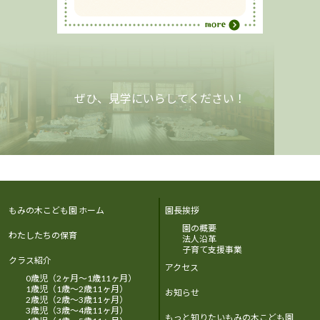
ぜひ、見学にいらしてください！
もみの木こども園 ホーム
園長挨拶
園の概要
わたしたちの保育
法人沿革
子育て支援事業
クラス紹介
アクセス
0歳児（2ヶ月～1歳11ヶ月）
1歳児（1歳～2歳11ヶ月）
お知らせ
2歳児（2歳～3歳11ヶ月）
3歳児（3歳～4歳11ヶ月）
もっと知りたいもみの木こども園