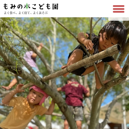
コ
ナ
も
ン
ビ
み
テ
ゲ
の
ン
ー
木
ツ
シ
こ
へ
ョ
ス
ン
ど
キ
に
も
ッ
移
園
プ
動